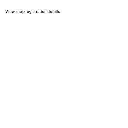
View shop registration details