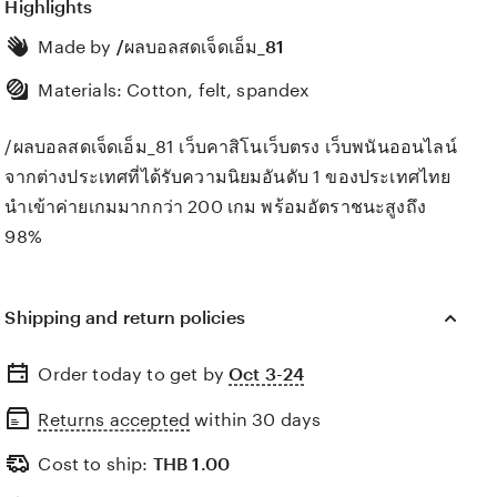
Highlights
Made by
/ผลบอลสดเจ็ดเอ็ม_81
Materials: Cotton, felt, spandex
/ผลบอลสดเจ็ดเอ็ม_81 เว็บคาสิโนเว็บตรง เว็บพนันออนไลน์
จากต่างประเทศที่ได้รับความนิยมอันดับ 1 ของประเทศไทย
นำเข้าค่ายเกมมากกว่า 200 เกม พร้อมอัตราชนะสูงถึง
98%
Shipping and return policies
Order today to get by
Oct 3-24
Returns accepted
within 30 days
Cost to ship:
THB
1.00