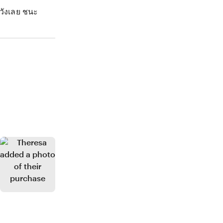
หวังเลย ชนะ