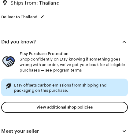
Ships from:
Thailand
Deliver to Thailand
Did you know?
Etsy Purchase Protection
Shop confidently on Etsy knowing if something goes
wrong with an order, we've got your back for all eligible
purchases —
see program terms
Etsy offsets carbon emissions from shipping and
packaging on this purchase.
View additional shop policies
Meet your seller