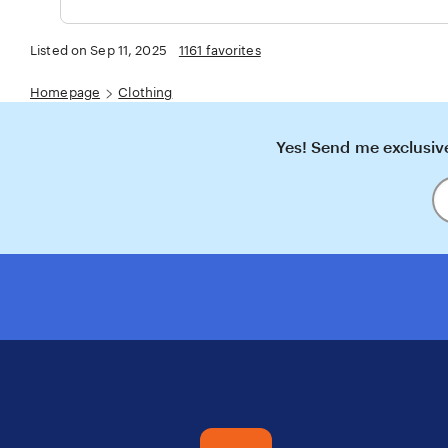
Listed on Sep 11, 2025
1161 favorites
Homepage
Clothing
Yes! Send me exclusive
En
y
em